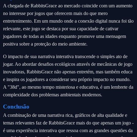
A chegada de RabbitsGrace ao mercado coincide com um aumento
no interesse por jogos que oferecem mais do que mero
entretenimento. Em um mundo onde a conexão digital nunca foi tão
relevante, este jogo se destaca por sua capacidade de cativar
jogadores de todas as idades enquanto promove uma mensagem
positiva sobre a proteção do meio ambiente.
O impacto de sua narrativa interativa transcende o simples ato de
jogar. Ao abordar desafios ecológicos através de mecânicas de jogo
inovadoras, RabbitsGrace não apenas entretém, mas também educa
e inspira os jogadores a considerar seu próprio impacto no mundo.
A "38d", ao mesmo tempo misteriosa e educativa, é um lembrete da
complexidade dos problemas ambientais modernos.
Conclusão
A combinação de uma narrativa rica, gráficos de alta qualidade e
temas relevantes faz de RabbitsGrace mais do que apenas um jogo -
é uma experiência interativa que ressoa com as grandes questões da