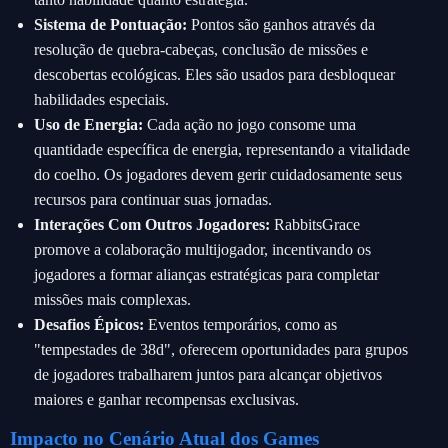
Sistema de Pontuação:
Pontos são ganhos através da
resolução de quebra-cabeças, conclusão de missões e
descobertas ecológicas. Eles são usados para desbloquear
habilidades especiais.
Uso de Energia:
Cada ação no jogo consome uma
quantidade específica de energia, representando a vitalidade
do coelho. Os jogadores devem gerir cuidadosamente seus
recursos para continuar suas jornadas.
Interações Com Outros Jogadores:
RabbitsGrace
promove a colaboração multijogador, incentivando os
jogadores a formar alianças estratégicas para completar
missões mais complexas.
Desafios Épicos:
Eventos temporários, como as
"tempestades de 38d", oferecem oportunidades para grupos
de jogadores trabalharem juntos para alcançar objetivos
maiores e ganhar recompensas exclusivas.
Impacto no Cenário Atual dos Games