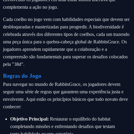
complementa a ação no jogo.
Cada coelho no jogo vem com habilidades especiais que devem ser
desbloqueadas e masterizadas para progredir. A biodiversidade é
celebrada através dos diferentes tipos de coelhos, cada um trazendo
uma peça única para o quebra-cabeça global de RabbitsGrace. Os
jogadores aprendem rapidamente que a colaboração e a
compreensão são fundamentais para superar os desafios colocados
pela "38d".
Regras do Jogo
Para navegar no mundo de RabbitsGrace, os jogadores devem
seguir uma série de regras que garantem uma experiência justa e
envolvente. Aqui estão os princípios básicos que todo novato deve
conhecer:
Objetivo Principal:
Restaurar o equilíbrio do habitat
completando missões e enfrentando desafios que testam
tanto habilidade quanto estratégia.