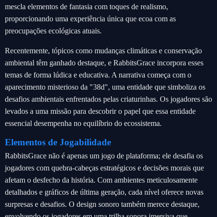
mescla elementos de fantasia com toques de realismo,
proporcionando uma experiência única que ecoa com as
preocupações ecológicas atuais.
Recentemente, tópicos como mudanças climáticas e conservação
ambiental têm ganhado destaque, e RabbitsGrace incorpora esses
temas de forma lúdica e educativa. A narrativa começa com o
aparecimento misterioso da "38d", uma entidade que simboliza os
desafios ambientais enfrentados pelas criaturinhas. Os jogadores são
levados a uma missão para descobrir o papel que essa entidade
essencial desempenha no equilíbrio do ecossistema.
Elementos de Jogabilidade
RabbitsGrace não é apenas um jogo de plataforma; ele desafia os
jogadores com quebra-cabeças estratégicos e decisões morais que
afetam o desfecho da história. Com ambientes meticulosamente
detalhados e gráficos de última geração, cada nível oferece novas
surpresas e desafios. O design sonoro também merece destaque,
envolvendo os jogadores em uma trilha sonora imersiva que