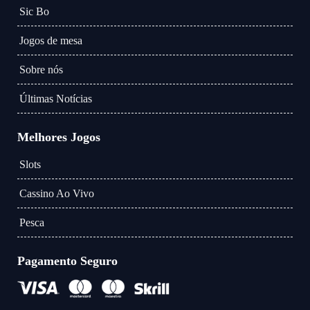
Sic Bo
Jogos de mesa
Sobre nós
Últimas Notícias
Melhores Jogos
Slots
Cassino Ao Vivo
Pesca
Pagamento Seguro