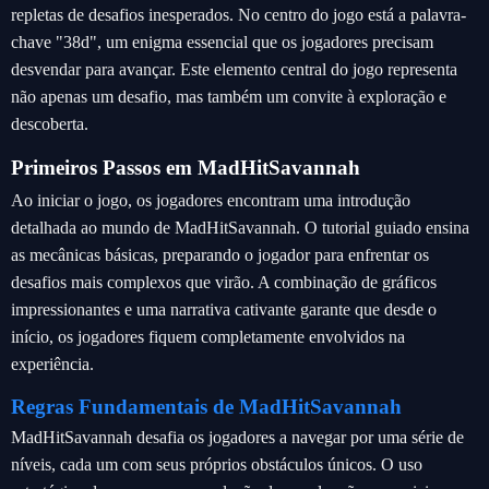
repletas de desafios inesperados. No centro do jogo está a palavra-
chave "38d", um enigma essencial que os jogadores precisam
desvendar para avançar. Este elemento central do jogo representa
não apenas um desafio, mas também um convite à exploração e
descoberta.
Primeiros Passos em MadHitSavannah
Ao iniciar o jogo, os jogadores encontram uma introdução
detalhada ao mundo de MadHitSavannah. O tutorial guiado ensina
as mecânicas básicas, preparando o jogador para enfrentar os
desafios mais complexos que virão. A combinação de gráficos
impressionantes e uma narrativa cativante garante que desde o
início, os jogadores fiquem completamente envolvidos na
experiência.
Regras Fundamentais de MadHitSavannah
MadHitSavannah desafia os jogadores a navegar por uma série de
níveis, cada um com seus próprios obstáculos únicos. O uso