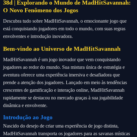
38d | Explorando o Mundo de MadHitSavannah:
O Novo Fenômeno dos Jogos
Descubra tudo sobre MadHitSavannah, o emocionante jogo que
está conquistando jogadores em todo o mundo, com suas regras
envolventes e introdução inovadora.
Bem-vindo ao Universo de MadHitSavannah
MadHitSavannah é um jogo inovador que vem conquistando
jogadores ao redor do mundo. Sua mistura única de estratégia e
aventura oferece uma experiência imersiva e desafiadora que
prende a atenção dos jogadores. Lançado em meio às tendências
crescentes de gamificação e interação online, MadHitSavannah
rapidamente se destacou no mercado graças à sua jogabilidade
dinâmica e envolvente.
Introdução ao Jogo
Nascido do desejo de criar uma experiência de jogo distinta,
MadHitSavannah transporta os jogadores para as savanas místicas