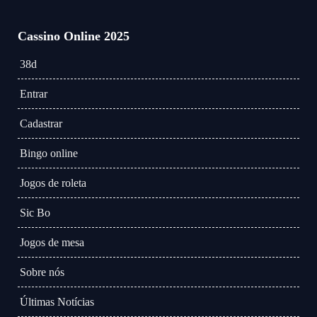
Cassino Online 2025
38d
Entrar
Cadastrar
Bingo online
Jogos de roleta
Sic Bo
Jogos de mesa
Sobre nós
Últimas Notícias