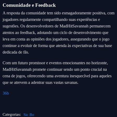
Comunidade e Feedback
A resposta da comunidade tem sido esmagadoramente positiva, com
jogadores regularmente compartilhando suas experiências e
sugestões. Os desenvolvedores de MadHitSavannah permanecem
atentos ao feedback, adotando um ciclo de desenvolvimento que
leva em conta as opiniões dos jogadores, assegurando que o jogo
continue a evoluir de forma que atenda às expectativas de sua base
dedicada de fãs.
Com um futuro promissor e eventos emocionantes no horizonte,
MadHitSavannah promete continuar sendo um ponto crucial na
cena de jogos, oferecendo uma aventura inesquecível para aqueles
que se atrevem a adentrar suas vastas savanas.
36b
Categorias:
Sic Bo