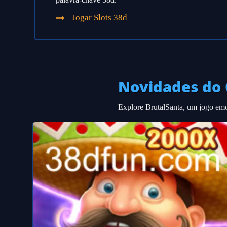
Jogar Slots 38d
Novidades do 
Explore BrutalSanta, um jogo emoc