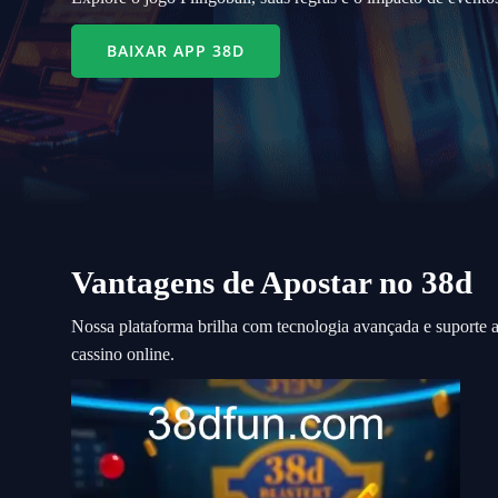
BAIXAR APP 38D
Vantagens de Apostar no 38d
Nossa plataforma brilha com tecnologia avançada e suporte ao
cassino online.