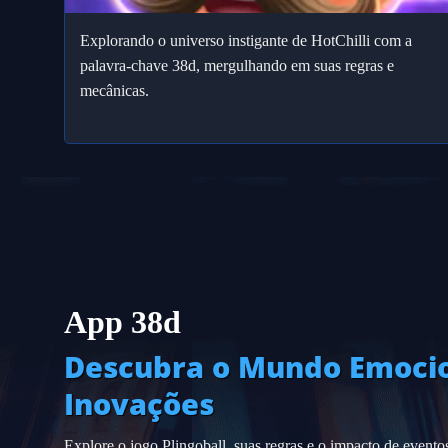
Explorando o universo instigante de HotChilli com a
palavra-chave 38d, mergulhando em suas regras e
mecânicas.
App 38d
Descubra o Mundo Emocion
Inovações
Explore o jogo Plingoball, suas regras e o impacto de evento