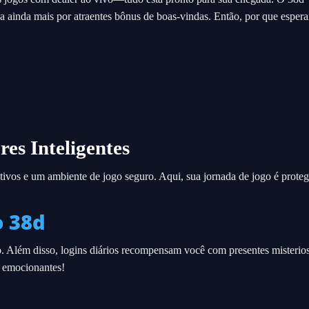
a ainda mais por atraentes bônus de boas-vindas. Então, por que espera
es Inteligentes
tivos e um ambiente de jogo seguro. Aqui, sua jornada de jogo é prote
o 38d
o. Além disso, logins diários recompensam você com presentes misterio
s emocionantes!