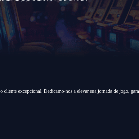
 cliente excepcional. Dedicamo-nos a elevar sua jornada de jogo, garan