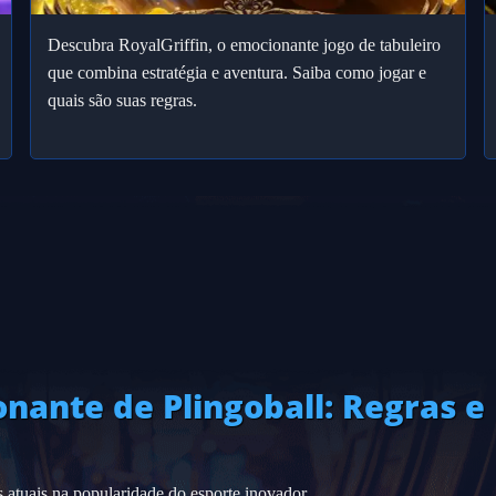
Descubra RoyalGriffin, o emocionante jogo de tabuleiro
que combina estratégia e aventura. Saiba como jogar e
quais são suas regras.
ante de Plingoball: Regras e
s atuais na popularidade do esporte inovador.