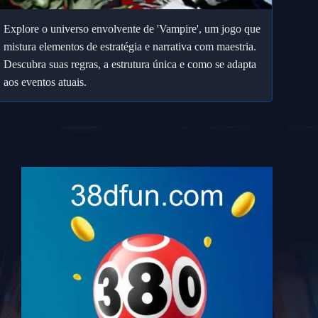
Explore o universo envolvente de 'Vampire', um jogo que
mistura elementos de estratégia e narrativa com maestria.
Descubra suas regras, a estrutura única e como se adapta
aos eventos atuais.