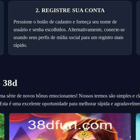
2. REGISTRE SUA CONTA
Pressione o botão de cadastro e forneça seu nome de
usuário e senha escolhidos. Alternativamente, conecte-se
usando seus perfis de mídia social para um registro mais
rápido.
o 38d
 série de novos bônus emocionantes! Nossos termos são simples e clar
 Esta é uma excelente oportunidade para melhorar rápida e agradavelmen