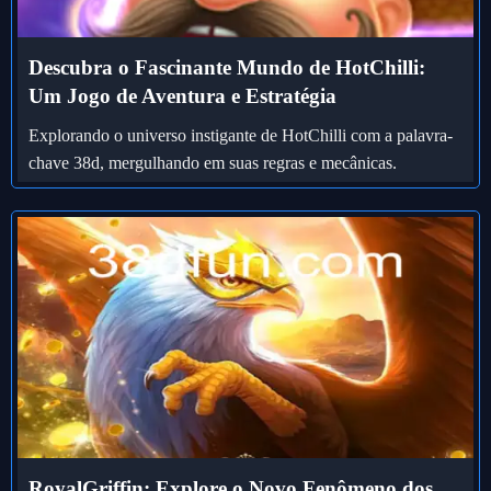
Descubra o Fascinante Mundo de HotChilli:
Um Jogo de Aventura e Estratégia
Explorando o universo instigante de HotChilli com a palavra-
chave 38d, mergulhando em suas regras e mecânicas.
RoyalGriffin: Explore o Novo Fenômeno dos