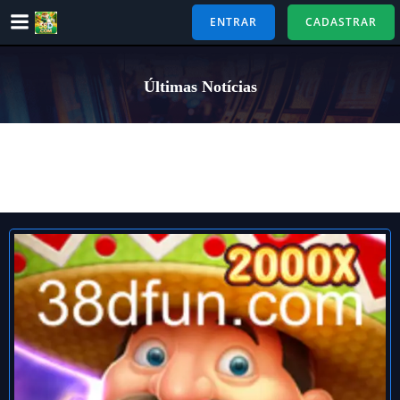
Pular
ENTRAR
CADASTRAR
para
o
conteúdo
Últimas Notícias