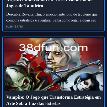
Jogos de Tabuleiro
Descubra RoyalGriffin, o emocionante jogo de tabuleiro que
combina estratégia e aventura. Saiba como jogar e quais são
suas regras.
Vampire: O Jogo que Transforma Estratégia em
Arte Sob a Luz das Estrelas