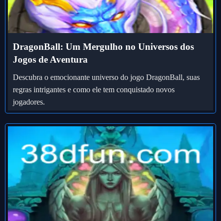
DragonBall: Um Mergulho no Universos dos
Jogos de Aventura
Descubra o emocionante universo do jogo DragonBall, suas
regras intrigantes e como ele tem conquistado novos
jogadores.