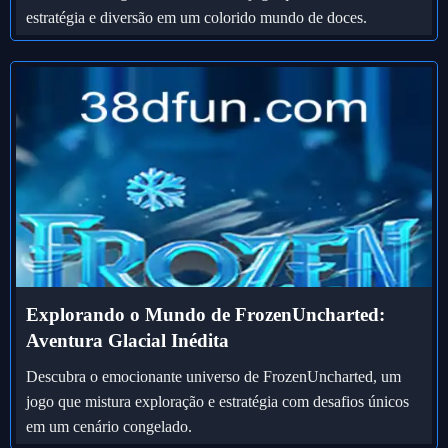
estratégia e diversão em um colorido mundo de doces.
Explorando o Mundo de FrozenUncharted:
Aventura Glacial Inédita
Descubra o emocionante universo de FrozenUncharted, um
jogo que mistura exploração e estratégia com desafios únicos
em um cenário congelado.