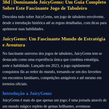
38d | Dominando JuicyGems: Um Guia Completo
Sobre Este Fascinante Jogo de Tabuleiro
Descubra tudo sobre JuicyGems, um jogo de tabuleiro envolvente,
desde a introdução histórica até as regras detalhadas, com dicas para
aprimorar suas habilidades.
JuicyGems: Um Fascinante Mundo de Estratégia
e Aventura
No fascinante universo dos jogos de tabuleiro, JuicyGems tem se
destacado como uma experiência única que combina estratégia,
sorte e habilidade. Lançado em 2023, o jogo rapidamente
conquistou fãs ao redor do mundo, tornando-se um dos favoritos
em encontros familiares, competições amigáveis e até mesmo em
torneios oficiais.
Introdução a JuicyGems
JuicyGems é mais do que apenas um jogo; é uma jornada através de
um mundo mágico repleto de gemas brilhantes, aventuras