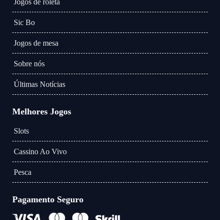
Jogos de roleta
Sic Bo
Jogos de mesa
Sobre nós
Últimas Notícias
Melhores Jogos
Slots
Cassino Ao Vivo
Pesca
Pagamento Seguro