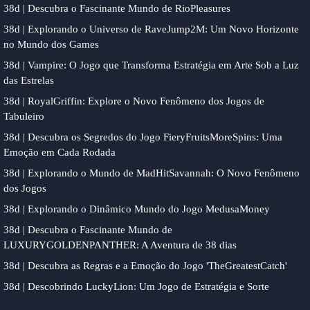
38d | Descubra o Fascinante Mundo de RioPleasures
38d | Explorando o Universo de RaveJump2M: Um Novo Horizonte
no Mundo dos Games
38d | Vampire: O Jogo que Transforma Estratégia em Arte Sob a Luz
das Estrelas
38d | RoyalGriffin: Explore o Novo Fenômeno dos Jogos de
Tabuleiro
38d | Descubra os Segredos do Jogo FieryFruitsMoreSpins: Uma
Emoção em Cada Rodada
38d | Explorando o Mundo de MadHitSavannah: O Novo Fenômeno
dos Jogos
38d | Explorando o Dinâmico Mundo do Jogo MedusaMoney
38d | Descubra o Fascinante Mundo de
LUXURYGOLDENPANTHER: A Aventura de 38 dias
38d | Descubra as Regras e a Emoção do Jogo 'TheGreatestCatch'
38d | Descobrindo LuckyLion: Um Jogo de Estratégia e Sorte