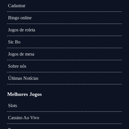
Cadastrar
Bingo online
Jogos de roleta
Sic Bo
Jogos de mesa
Sobre nós
Últimas Notícias
Melhores Jogos
Slots
Cassino Ao Vivo