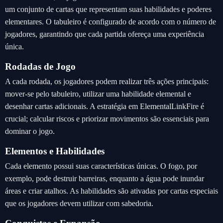
um conjunto de cartas que representam suas habilidades e poderes
elementares. O tabuleiro é configurado de acordo com o número de
jogadores, garantindo que cada partida ofereça uma experiência
única.
Rodadas de Jogo
A cada rodada, os jogadores podem realizar três ações principais:
mover-se pelo tabuleiro, utilizar uma habilidade elemental e
desenhar cartas adicionais. A estratégia em ElementalLinkFire é
crucial; calcular riscos e priorizar movimentos são essenciais para
dominar o jogo.
Elementos e Habilidades
Cada elemento possui suas características únicas. O fogo, por
exemplo, pode destruir barreiras, enquanto a água pode inundar
áreas e criar atalhos. As habilidades são ativadas por cartas especiais
que os jogadores devem utilizar com sabedoria.