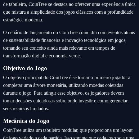
de tabuleiro, CoinTree se destaca ao oferecer uma experiência única
que mistura a simplicidade dos jogos clássicos com a profundidade
estratégica moderna.
O cenário de lançamento do CoinTree coincidiu com eventos atuais
de sustentabilidade financeira e inovação tecnológica em jogos,
tornando seu conceito ainda mais relevante em tempos de
transformação digital e economia verde.
Objetivo do Jogo
O objetivo principal do CoinTree é se tornar o primeiro jogador a
completar uma árvore monetária, utilizando moedas coletadas
durante o jogo. Para atingir esse objetivo, os jogadores devem
tomar decisões cuidadosas sobre onde investir e como gerenciar
seus recursos limitados.
Mecânica do Jogo
CoinTree utiliza um tabuleiro modular, que proporciona um layout
de jogo variado a cada partida. Isso garante que cada jogo seja uma