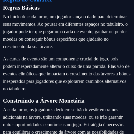
Regras Básicas
No início de cada turno, um jogador lança o dado para determinar
seus movimentos. Ao pousar em diferentes espaços no tabuleiro, o
jogador pode ter que pegar uma carta de evento, ganhar ou perder
moedas ou conseguir bônus específicos que ajudarão no
crescimento da sua árvore.
As cartas de evento são um componente crucial do jogo, pois
podem inesperadamente alterar o curso de uma partida. Elas vão de
eventos climáticos que impactam o crescimento das árvores a bônus
inesperados para jogadores que explorarem caminhos alternativos
no tabuleiro.
Construindo a Árvore Monetária
A cada turno, os jogadores decidem se irão investir em ramos
adicionais na árvore, utilizando suas moedas, ou se irão garantir
outras oportunidades econômicas no jogo. Estratégia é necessária
para equilibrar o crescimento da árvore com as possibilidades de