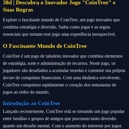
38d | Descubra o Inovador Jogo "CoinTree" e
Suas Regras
Explore o fascinante mundo de CoinTree, um jogo inovador que
combina estratégia e diversão. Saiba como jogar e as regras
essenciais que tornam esse jogo uma experiência inesquecível.
O Fascinante Mundo de CoinTree
CoinTree é um jogo de tabuleiro inovador que combina elementos
de estratégia, sorte e administração de recursos. Neste jogo, os
jogadores são desafiados a acumular moedas e construir sua própria
árvore de conquistas financeiras. Com uma dinâmica envolvente,
CoinTree conquistou rapidamente o coração dos entusiastas de
jogos ao redor do mundo.
Introdução ao CoinTree
Lançado recentemente, CoinTree está se tornando um jogo popular
entre famílias e grupos de amigos que procuram tanto diversão
quanto um desafio mental. Com o aumento do interesse por jogos