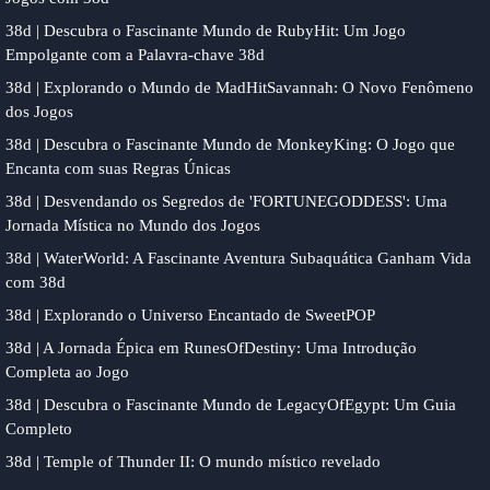
38d | Descubra o Fascinante Mundo de RubyHit: Um Jogo
Empolgante com a Palavra-chave 38d
38d | Explorando o Mundo de MadHitSavannah: O Novo Fenômeno
dos Jogos
38d | Descubra o Fascinante Mundo de MonkeyKing: O Jogo que
Encanta com suas Regras Únicas
38d | Desvendando os Segredos de 'FORTUNEGODDESS': Uma
Jornada Mística no Mundo dos Jogos
38d | WaterWorld: A Fascinante Aventura Subaquática Ganham Vida
com 38d
38d | Explorando o Universo Encantado de SweetPOP
38d | A Jornada Épica em RunesOfDestiny: Uma Introdução
Completa ao Jogo
38d | Descubra o Fascinante Mundo de LegacyOfEgypt: Um Guia
Completo
38d | Temple of Thunder II: O mundo místico revelado