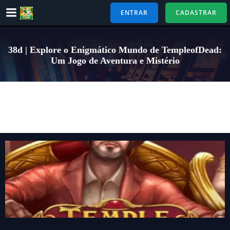
Pular
ENTRAR
CADASTRAR
para
o
conteúdo
38d | Explore o Enigmático Mundo de TempleofDead:
Um Jogo de Aventura e Mistério