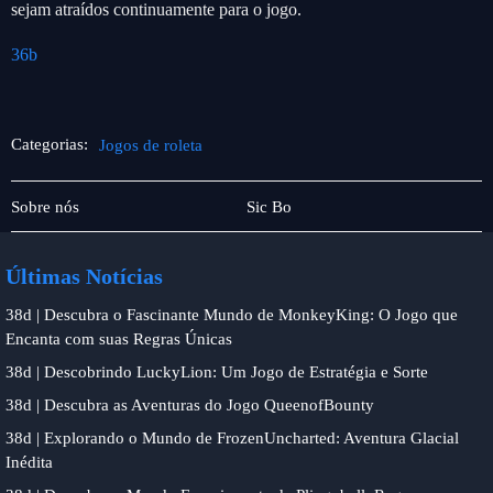
sejam atraídos continuamente para o jogo.
36b
Categorias:
Jogos de roleta
Jogos
Jogos
Sobre nós
Sic Bo
de
de
mesa
roleta
Últimas Notícias
38d | Descubra o Fascinante Mundo de MonkeyKing: O Jogo que
Encanta com suas Regras Únicas
38d | Descobrindo LuckyLion: Um Jogo de Estratégia e Sorte
38d | Descubra as Aventuras do Jogo QueenofBounty
38d | Explorando o Mundo de FrozenUncharted: Aventura Glacial
Inédita