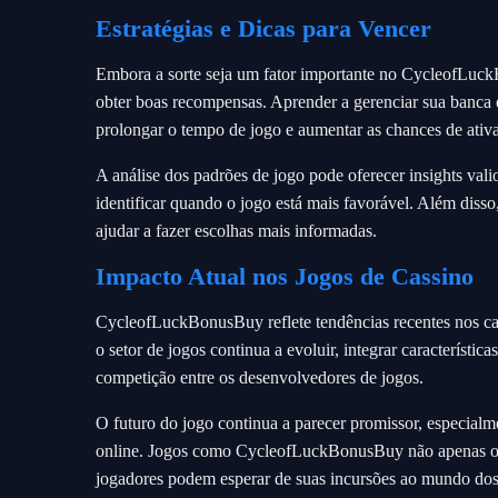
Estratégias e Dicas para Vencer
Embora a sorte seja um fator importante no CycleofLuck
obter boas recompensas. Aprender a gerenciar sua banca é
prolongar o tempo de jogo e aumentar as chances de ativa
A análise dos padrões de jogo pode oferecer insights val
identificar quando o jogo está mais favorável. Além diss
ajudar a fazer escolhas mais informadas.
Impacto Atual nos Jogos de Cassino
CycleofLuckBonusBuy reflete tendências recentes nos cas
o setor de jogos continua a evoluir, integrar caracterís
competição entre os desenvolvedores de jogos.
O futuro do jogo continua a parecer promissor, especial
online. Jogos como CycleofLuckBonusBuy não apenas of
jogadores podem esperar de suas incursões ao mundo dos