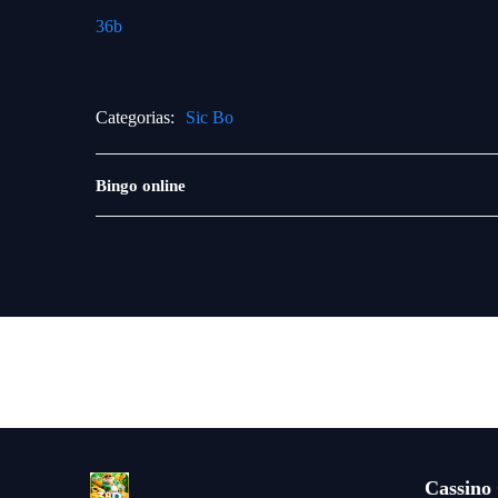
36b
Categorias:
Sic Bo
Sobre
Bingo online
nós
Cassino