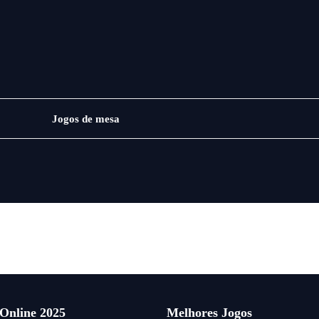
Sic
Jogos de mesa
Bo
 Online 2025
Melhores Jogos