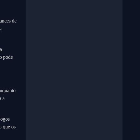
ances de
 a
a
lo pode
Enquanto
a a
jogos
o que os