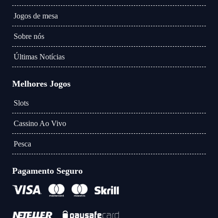
Jogos de mesa
Sobre nós
Últimas Notícias
Melhores Jogos
Slots
Cassino Ao Vivo
Pesca
Pagamento Seguro