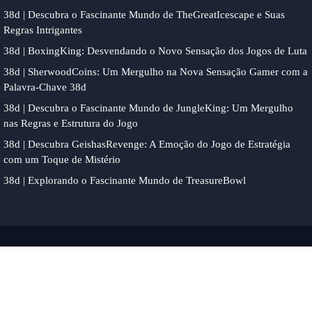
38d | Descubra o Fascinante Mundo de TheGreatIcescape e Suas
Regras Intrigantes
38d | BoxingKing: Desvendando o Novo Sensação dos Jogos de Luta
38d | SherwoodCoins: Um Mergulho na Nova Sensação Gamer com a
Palavra-Chave 38d
38d | Descubra o Fascinante Mundo de JungleKing: Um Mergulho
nas Regras e Estrutura do Jogo
38d | Descubra GeishasRevenge: A Emoção do Jogo de Estratégia
com um Toque de Mistério
38d | Explorando o Fascinante Mundo de TreasureBowl