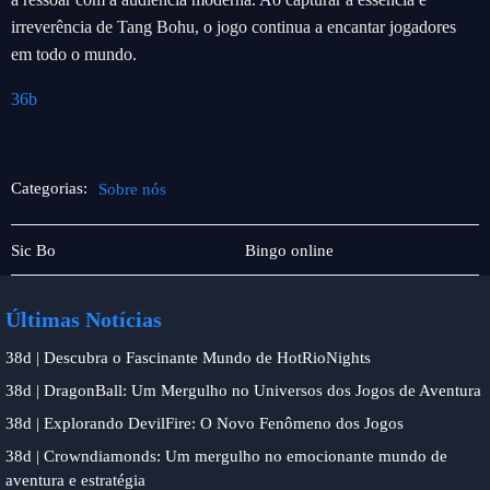
irreverência de Tang Bohu, o jogo continua a encantar jogadores
em todo o mundo.
36b
Categorias:
Sobre nós
Jogos
Sobre
Sic Bo
Bingo online
de
nós
roleta
Últimas Notícias
38d | Descubra o Fascinante Mundo de HotRioNights
38d | DragonBall: Um Mergulho no Universos dos Jogos de Aventura
38d | Explorando DevilFire: O Novo Fenômeno dos Jogos
38d | Crowndiamonds: Um mergulho no emocionante mundo de
aventura e estratégia