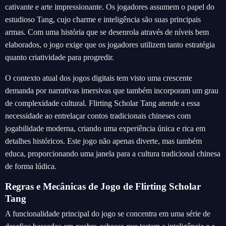
cativante e arte impressionante. Os jogadores assumem o papel do
estudioso Tang, cujo charme e inteligência são suas principais
armas. Com uma história que se desenrola através de níveis bem
elaborados, o jogo exige que os jogadores utilizem tanto estratégia
quanto criatividade para progredir.
O contexto atual dos jogos digitais tem visto uma crescente
demanda por narrativas imersivas que também incorporam um grau
de complexidade cultural. Flirting Scholar Tang atende a essa
necessidade ao entrelaçar contos tradicionais chineses com
jogabilidade moderna, criando uma experiência única e rica em
detalhes históricos. Este jogo não apenas diverte, mas também
educa, proporcionando uma janela para a cultura tradicional chinesa
de forma lúdica.
Regras e Mecânicas de Jogo de Flirting Scholar
Tang
A funcionalidade principal do jogo se concentra em uma série de