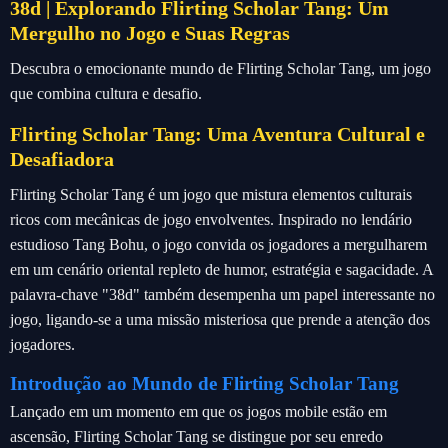
38d | Explorando Flirting Scholar Tang: Um
Mergulho no Jogo e Suas Regras
Descubra o emocionante mundo de Flirting Scholar Tang, um jogo
que combina cultura e desafio.
Flirting Scholar Tang: Uma Aventura Cultural e
Desafiadora
Flirting Scholar Tang é um jogo que mistura elementos culturais
ricos com mecânicas de jogo envolventes. Inspirado no lendário
estudioso Tang Bohu, o jogo convida os jogadores a mergulharem
em um cenário oriental repleto de humor, estratégia e sagacidade. A
palavra-chave "38d" também desempenha um papel interessante no
jogo, ligando-se a uma missão misteriosa que prende a atenção dos
jogadores.
Introdução ao Mundo de Flirting Scholar Tang
Lançado em um momento em que os jogos mobile estão em
ascensão, Flirting Scholar Tang se distingue por seu enredo