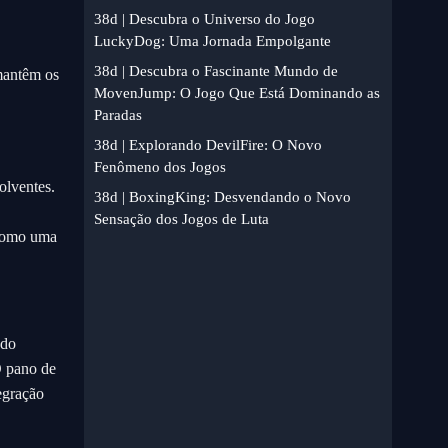
38d | Descubra o Universo do Jogo
LuckyDog: Uma Jornada Empolgante
38d | Descubra o Fascinante Mundo de
mantêm os
MovenJump: O Jogo Que Está Dominando as
Paradas
38d | Explorando DevilFire: O Novo
Fenômeno dos Jogos
olventes.
38d | BoxingKing: Desvendando o Novo
Sensação dos Jogos de Luta
 como uma
 do
O pano de
egração