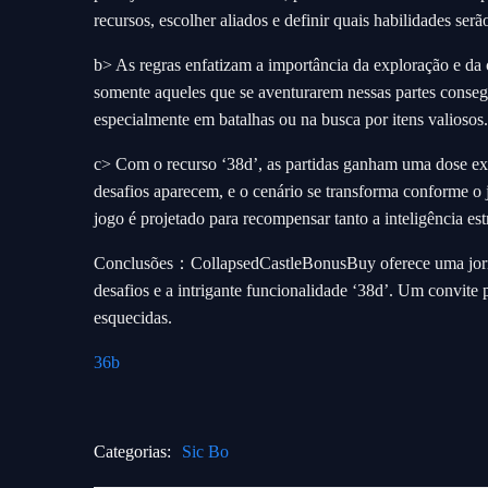
recursos, escolher aliados e definir quais habilidades se
b> As regras enfatizam a importância da exploração e da 
somente aqueles que se aventurarem nessas partes consegu
especialmente em batalhas ou na busca por itens valiosos.
c> Com o recurso ‘38d’, as partidas ganham uma dose ext
desafios aparecem, e o cenário se transforma conforme o
jogo é projetado para recompensar tanto a inteligência es
Conclusões：CollapsedCastleBonusBuy oferece uma jornad
desafios e a intrigante funcionalidade ‘38d’. Um convite 
esquecidas.
36b
Categorias:
Sic Bo