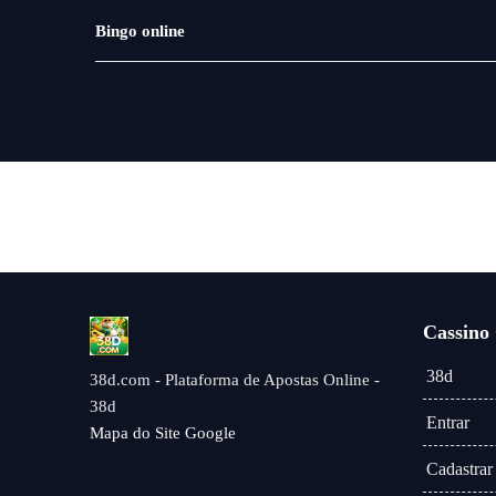
Sobre
Bingo online
nós
Cassino
38d
38d.com - Plataforma de Apostas Online -
38d
Entrar
Mapa do Site Google
Cadastrar