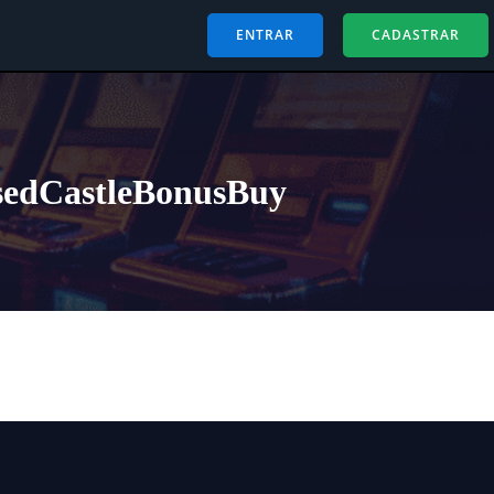
ENTRAR
CADASTRAR
psedCastleBonusBuy