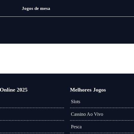
Sic
Jogos de mesa
Bo
 Online 2025
Melhores Jogos
Slots
Cassino Ao Vivo
Pesca