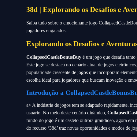
38d | Explorando os Desafios e Av
Saiba tudo sobre o emocionante jogo CollapsedCastleBon
jogadores engajados.
Explorando os Desafios e Aventur
CollapsedCastleBonusBuy
é um jogo que desafia tanto
Este jogo se destaca no cenário atual de jogos eletrônic
popularidade crescente de jogos que incorporam element
escolha ideal para jogadores que buscam inovação e emo
Introdução a CollapsedCastleBonusB
a> A indústria de jogos tem se adaptado rapidamente, in
usuário. No meio deste cenário dinâmico,
CollapsedCas
fundo do jogo é um castelo outrora grandioso, agora em ru
do recurso ‘38d’ traz novas oportunidades e modos de jogo