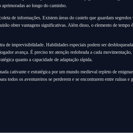
rão aprimoradas ao longo do caminho.
coleta de informações. Existem áreas do castelo que guardam segredos v
irão obter vantagens significativas. Além disso, o elemento de tempo é 
ra de imprevisibilidade. Habilidades especiais podem ser desbloquead
 jogador avança. É preciso ter atenção redobrada a cada movimentação, 
tratégica quanto a capacidade de adaptação rápida.
a cativante e estratégica por um mundo medieval repleto de enigmas
para todos os aventureiros se perderem e se encontrarem entre ruínas e g