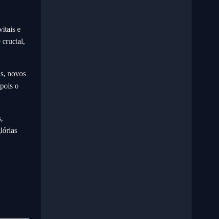
itais e
crucial,
as, novos
pois o
,
lórias