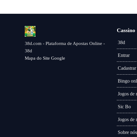
Cassino
38d
38d.com - Plataforma de Apostas Online -
38d
Entrar
Mapa do Site Google
Cadastrar
Bingo onl
Jogos de r
Sic Bo
Jogos de 
Sobre nós