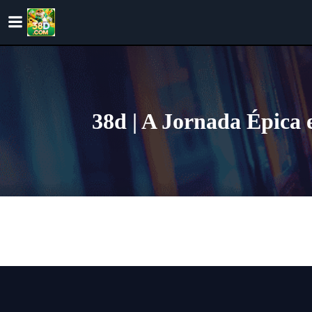
Pular
para
o
conteúdo
38d | A Jornada Épica