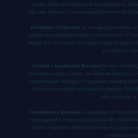
escolha define as habilidades de runa disponíveis, inf
jogo mais inclusivo, novas atualizações recentes incluír
Estratégia e Progressão
Ao navegar pelos desafios de 
proteger suas metrópoles mágicas contra invasões. O uso 
míticas, que são cruciais em batalhas contra adversários
sem deixar de lado
Eventos e Atualizações Recentes
Em meio a mudanças
relacionados a tópicos atuais. Na última atualização, o 
conscientização ecológica. Os jogadores assumem missões
esforços para combater as mudanças climáticas. Este ble
sobre o impacto de 
Comunidade e Interação
A comunidade de RunesOfDesti
entre jogadores. Torneios internacionais são realizad
valioso. Seguindo a tendência dos eSports, o jogo av
estimulando ain