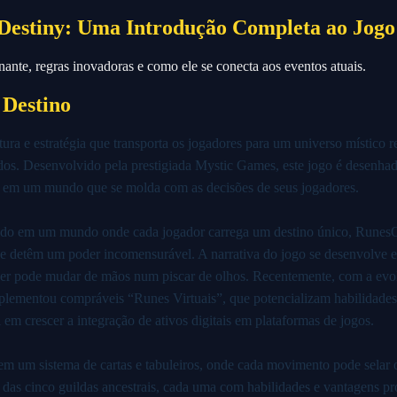
Destiny: Uma Introdução Completa ao Jogo
nte, regras inovadoras e como ele se conecta aos eventos atuais.
 Destino
a e estratégia que transporta os jogadores para um universo místico r
orados. Desenvolvido pela prestigiada Mystic Games, este jogo é desenha
nos em um mundo que se molda com as decisões de seus jogadores.
o em um mundo onde cada jogador carrega um destino único, Runes
ue detêm um poder incomensurável. A narrativa do jogo se desenvolve e
poder pode mudar de mãos num piscar de olhos. Recentemente, com a evo
mplementou compráveis “Runes Virtuais”, que potencializam habilidade
 em crescer a integração de ativos digitais em plataformas de jogos.
 um sistema de cartas e tabuleiros, onde cada movimento pode selar 
as cinco guildas ancestrais, cada uma com habilidades e vantagens pr