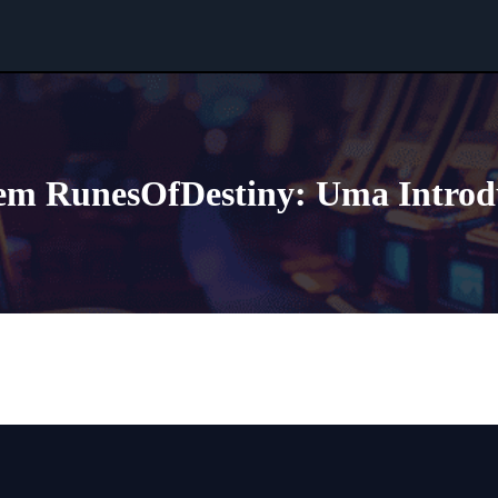
 em RunesOfDestiny: Uma Intro